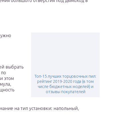
ления большого отверстия под дымоход в
нужно
ей выбрать
 по
Топ-15 лучших торцовочных пил:
и этом
рейтинг 2019-2020 года (в том
мула,
числе бюджетных моделей) и
ощность
отзывы покупателей
мание на тип установки: напольный,