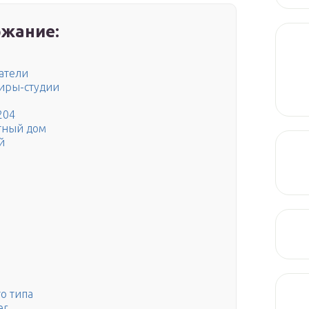
жание:
атели
тиры-студии
204
тный дом
й
о типа
er