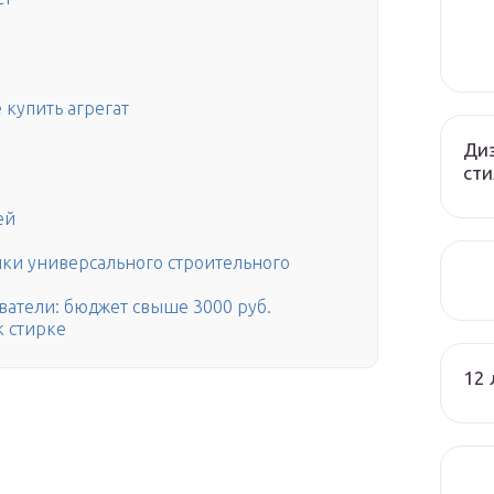
 купить агрегат
Диз
сти
ей
ки универсального строительного
атели: бюджет свыше 3000 руб.
к стирке
12 