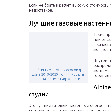
Если не брать в расчет высокую стоимость,
недостатков.
Лучшие газовые настенн
Такие пр
или от с
в качест
мощност
Внутри н
распреде
Рейтинг лучших пылесосов для
монтаже 
дома 2019-2020: топ 11 моделей
горения 
по качеству и надежности
Alpin
студии
Это лучший газовый настенный обогревате
которой нет внутренних перегородок зад