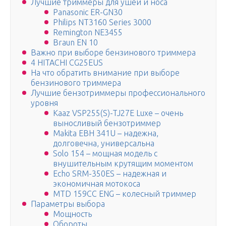
Лучшие триммеры для ушей и носа
Panasonic ER-GN30
Philips NT3160 Series 3000
Remington NE3455
Braun EN 10
Важно при выборе бензинового триммера
4 HITACHI CG25EUS
На что обратить внимание при выборе
бензинового триммера
Лучшие бензотриммеры профессионального
уровня
Kaaz VSP255(S)-TJ27E Luxe – очень
выносливый бензотриммер
Makita EBH 341U – надежна,
долговечна, универсальна
Solo 154 – мощная модель с
внушительным крутящим моментом
Echo SRM-350ES – надежная и
экономичная мотокоса
MTD 159CC ENG – колесный триммер
Параметры выбора
Мощность
Обороты